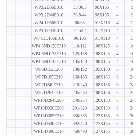
WP3.2D36E310
33/36.3
98X105
4
9
WP3.2D44E310
36.8/44
98X105
4
9
WP4.1D66E310
60/66
105X118
4
13
WP4.1D84E310
74.5/84
105X118
4
13
WP4.1D105E310
96/105
105X118
4
13
WP4.6ND120E310
110/112
108X125
4
16
WP4.6ND138E310
125/138
108X125
4
16
WP4.6ND148E310
135/148
108X125
4
16
WP6D152E200
138/152
105X130
6
16
WP7D185E310
168/185
108X136
6
24
WP7D240E310
218/240
108X136
6
24
WP7D264E310
235/264
108X136
6
24
WP10D264E200
240/264
126X130
6
24
WP10D320E200
291/320
126X130
6
24
WP13D385E310
350/385
127X165
6
30
WP13D440E310
392/440
127X165
6
30
WP13D490E310
450/490
127X165
6
30