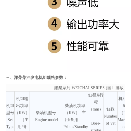
三、潍柴柴油发电机组规格参数：
潍柴系列 WEICHAI SERIES (国Ⅱ排放 STA
缸径X行
机组输
机油容
程
机组
出功率
柴油机功率
量
（mm）
缸数
型号
（KW）
柴油机型号
（KW） 主
（L）
Number
Set
（主
Engine model
用/备用
Machin
Bore-
of vat
Type
用/备
Prime/Standby
oil
stroke