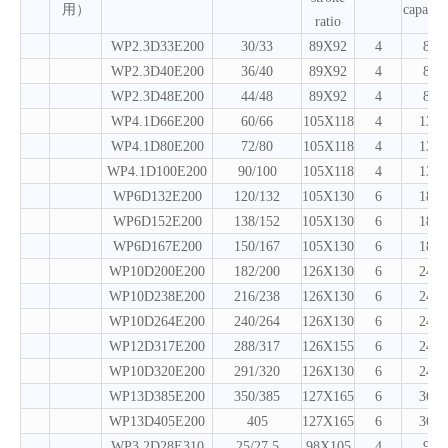
用）
capacit
ratio
WP2.3D33E200
30/33
89X92
4
8
WP2.3D40E200
36/40
89X92
4
8
WP2.3D48E200
44/48
89X92
4
8
WP4.1D66E200
60/66
105X118
4
13
WP4.1D80E200
72/80
105X118
4
13
WP4.1D100E200
90/100
105X118
4
13
WP6D132E200
120/132
105X130
6
18
WP6D152E200
138/152
105X130
6
18
WP6D167E200
150/167
105X130
6
18
WP10D200E200
182/200
126X130
6
24
WP10D238E200
216/238
126X130
6
24
WP10D264E200
240/264
126X130
6
24
WP12D317E200
288/317
126X155
6
24
WP10D320E200
291/320
126X130
6
24
WP13D385E200
350/385
127X165
6
36
WP13D405E200
405
127X165
6
36
WP3.2D28E310
25/27.5
98X105
4
9