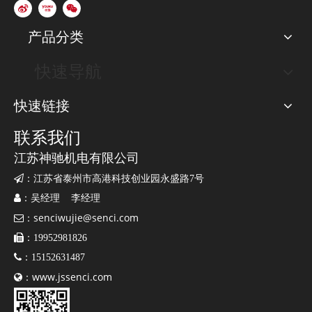
产品分类
快速导航
快速链接
联系我们
江苏神驰机电有限公司

：江苏省泰州市高港科技创业园永盛路7号

：吴经理 李经理
senciwujie@senci.com

：

：19952981826

：15152631487
www.jssenci.com

：