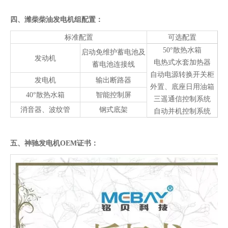
四、潍柴柴油发电机组配置：
标准配置
可选配置
50°散热水箱
启动免维护蓄电池及
发动机
电热式水套加热器
蓄电池连接线
自动电源转换开关柜
发电机
输出断路器
外置、底座日用油箱
40°散热水箱
智能控制屏
三遥通信控制系统
消音器、波纹管
钢式底架
自动并机控制系统
五、神驰发电机OEM证书：