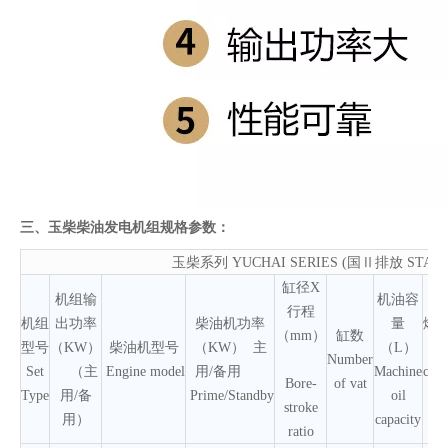
三、玉柴柴油发电机组规格参数：
玉柴系列 YUCHAI SERIES (国Ⅱ排放 STAGEⅡ
缸径X
机组输
机油容
行程
机组
出功率
柴油机功率
量
燃
（mm）
缸数
型号
（KW）
柴油机型号
（KW） 主
（L）
Number
Set
（主
Engine model
用/备用
Machine
con
Bore-
of vat
Type
用/备
Prime/Standby
oil
g
stroke
用）
capacity
ratio