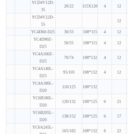
YCD4V12D-
20/22
115X120
4
12
35
YCD4V22D-
12
55
YC4D60-D25
30/33
108*115
4
12
YC4D90Z-
50/55
108*115
4
12
D25
YC4A100Z-
70/74
108*132
4
12
D25
YC4A140L-
95/105
108*132
4
12
D25
YC4A180L-
110/125
108*132
D20
YC6B180L-
120/132
108*125
6
21
D20
YC6B205L-
138/152
108*125
6
17
D20
YC6A245L-
165/182
108*132
6
22