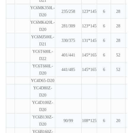
D21
YC6MK350L-
235/258
123*145
6
28
D20
YC6MK420L-
281/309
123*145
6
28
D20
YC6MJ500L-
330/375
131*145
6
28
D21
YC6T600L-
401/441
145*165
6
52
D22
YC6T660L-
441/485
145*165
6
52
D20
YC4D65-D20
YC4D80Z-
D20
YC4D100Z-
D20
YC6B130Z-
90/99
108*125
6
20
D20
YC6B160Z-