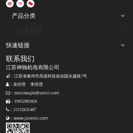
六、神驰发电机海外参展：
产品分类
快速导航
快速链接
联系我们
江苏神驰机电有限公司

：江苏省泰州市高港科技创业园永盛路7号

：吴经理 李经理
senciwujie@senci.com

：

：19952981826
阿联酋迪拜电力展

：15152631487
www.jssenci.com

：