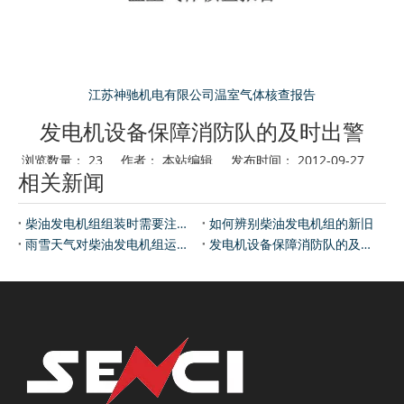
江苏神驰机电有限公司温室气体核查报告
发电机设备保障消防队的及时出警
浏览数量：
23
作者： 本站编辑 发布时间： 2012-09-27
相关新闻
来源：
神驰发电机
["wechat","weibo","qzone","douban","email"]
近日有关本地消防领域的新闻报道指出，在引进了大功率发电机
柴油发电机组组装时需要注意的事项？
如何辨别柴油发电机组的新旧
组后，整个消防部门的及时出警率有了很大的提高，火灾时刻争分
雨雪天气对柴油发电机组运行的影响
发电机设备保障消防队的及时出警
夺秒，为企业和国家挽回了不少的损失。
消防官兵作为人民子弟兵，在一些急、难、险、重的任务现场，
总能看见他们的身影。购置发电机主要是用于开启消防车库的大
门。保证消防官兵在接到火警时，能够火速到达现场，而不会因为
停电而导致车库门打不开，延误了救人的时间。供电局部门的工作
人员表示：“创造良好的消防安全生产环境不仅是促进电力企业发