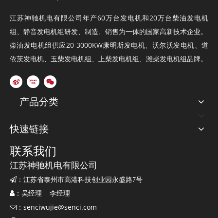
展的保障，更是社会稳定的基础。”
江苏神驰机电有限公司年产60万台
发电机
和20万台
柴油发电机
也接触过不少消防领域的客户，对于自身的发电机组设备能在关
组
、
静音发电机组
研发、制造、销售为一体的国家高新技术企业。
键时刻发挥作用帮助挽救生命安全和财产损失表示自豪，欢迎更多
柴油发电机组供应20-3000KW康明斯发电机、沃尔沃发电机、道
的消防安全领域客户和工业生产领域客户选用质优机组设备，我们
依茨发电机、玉柴发电机组、上柴发电机组、潍柴发电机组品牌。
将为大家提供强有力的动力支撑，为大家的生产、生活、工作提供
较大的保障。
产品分类
快速链接
联系我们
江苏神驰机电有限公司

：江苏省泰州市高港科技创业园永盛路7号

：吴经理 李经理
senciwujie@senci.com

：