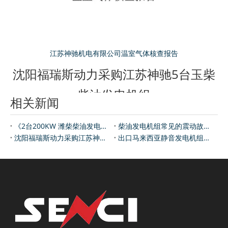
江苏神驰机电有限公司温室气体核查报告
沈阳福瑞斯动力采购江苏神驰5台玉柴
柴油发电机组
相关新闻
浏览数量：
60
作者： 本站编辑 发布时间： 2021-09-26
来源：
神驰发电机
《2台200KW 潍柴柴油发电机组成功交付某人防工程项目》
柴油发电机组常见的震动故障原因解析
["wechat","weibo","qzone","douban","email"]
沈阳福瑞斯动力采购江苏神驰5台玉柴柴油发电机组
出口马来西亚静音发电机组整装待发
2022年沈阳福瑞斯动力设备有限公司一次性采购江苏神驰机电有
限公司5台玉柴柴油发电机组，分别是500KW YC6TD840-D31型
号。